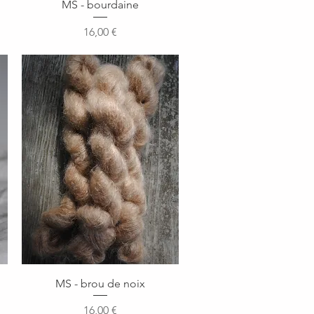
Aperçu rapide
MS - bourdaine
Prix
16,00 €
Aperçu rapide
MS - brou de noix
Prix
16,00 €