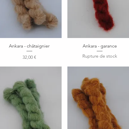
Aperçu rapide
Aperçu rapide
Ankara - châtaignier
Ankara - garance
Rupture de stock
Prix
32,00 €