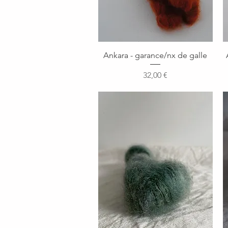
Aperçu rapide
Ankara - garance/nx de galle
Prix
32,00 €