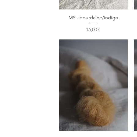
Aperçu rapide
MS - bourdaine/indigo
Prix
16,00 €