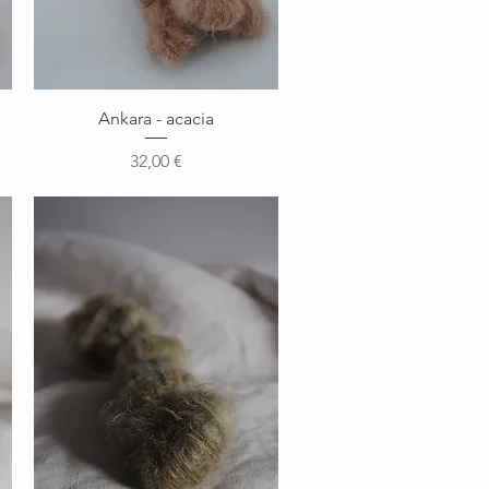
Aperçu rapide
Ankara - acacia
Prix
32,00 €