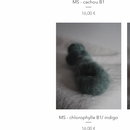
Aperçu rapide
MS - cachou B1
Prix
16,00 €
Aperçu rapide
MS - chlorophylle B1/ indigo
Prix
16,00 €