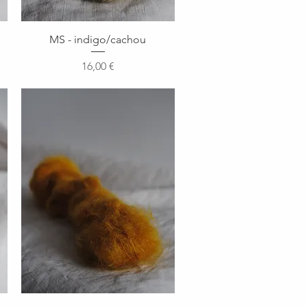
Aperçu rapide
MS - indigo/cachou
Prix
16,00 €