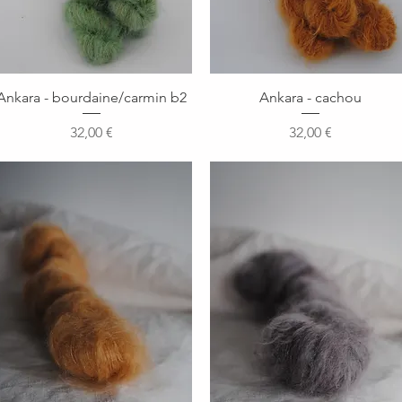
Aperçu rapide
Aperçu rapide
Ankara - bourdaine/carmin b2
Ankara - cachou
Prix
Prix
32,00 €
32,00 €