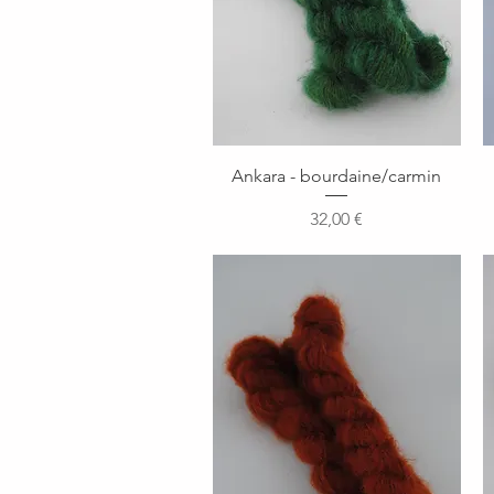
Aperçu rapide
Ankara - bourdaine/carmin
Prix
32,00 €