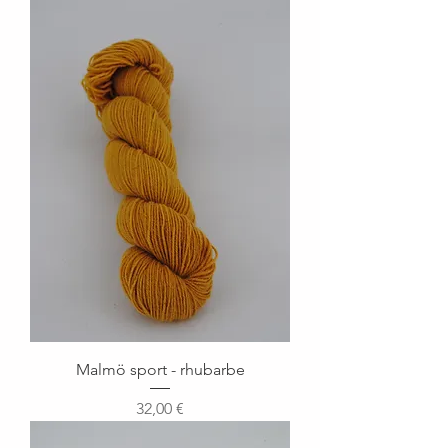
Malmö sport - rhubarbe
Prix
32,00 €