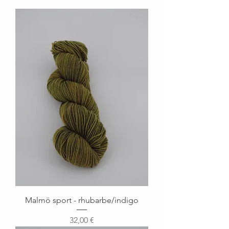
Malmö sport - rhubarbe/indigo
Prix
32,00 €