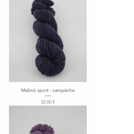
Malmö sport - campêche
Prix
32,00 €