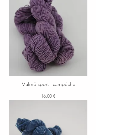
Malmö sport - campêche
Prix
16,00 €