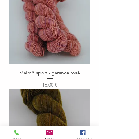
Malmö sport - garance rosé
Prix
16,00 €