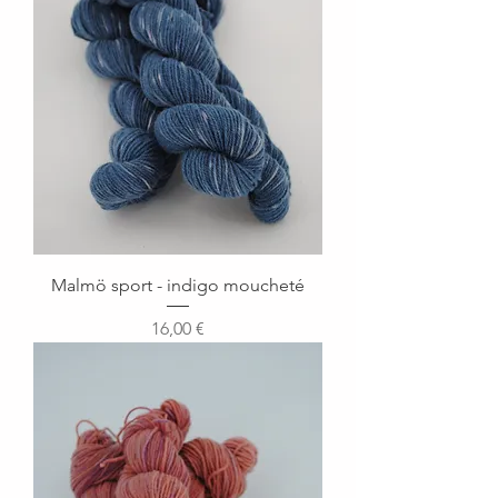
Malmö sport - indigo moucheté
Prix
16,00 €