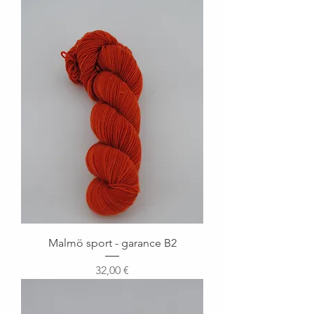
Malmö sport - garance B2
Prix
32,00 €