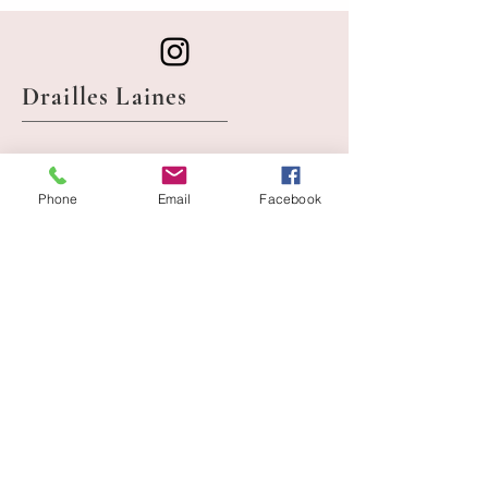
Drailles Laines
Boutique
Livraisons
A propos
CGV
Phone
Email
Facebook
Journal
Mentions légales
Contact
et RGPD
mariedrailles@gmail.co
m
Les rouvières
48220 Pont de Montvert,
FRANCE