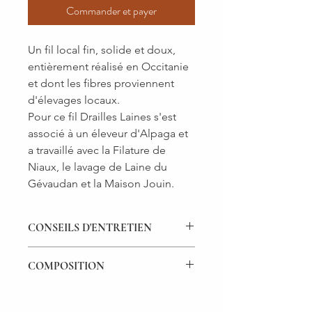
Commander et payer
Un fil local fin, solide et doux,
entièrement réalisé en Occitanie
et dont les fibres proviennent
d'élevages locaux.
Pour ce fil Drailles Laines s'est
associé à un éleveur d'Alpaga et
a travaillé avec la Filature de
Niaux, le lavage de Laine du
Gévaudan et la Maison Jouin.
CONSEILS D'ENTRETIEN
Les teintures végétales sont
COMPOSITION
extrêmement sensibles aux variations
de pH. C'est pourquoi nous vous
Composition : 15% mohair - 15%
conseillons de laver vos laines à l'eau
alpaga - 70% mérinos