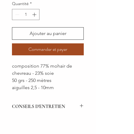
Quantité
*
Ajouter au panier
Commander et payer
composition 77% mohair de
chevreau - 23% soie
50 grs - 250 mètres
aiguilles 2,5 - 10mm
CONSEILS D'ENTRETIEN
Les teintures végétales sont
extrêmement sensibles aux variations
de pH. C'est pourquoi nous vous