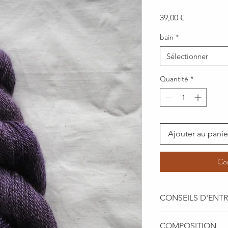
Prix
39,00 €
bain
*
Sélectionner
Quantité
*
Ajouter au panie
Co
CONSEILS D'ENTR
Les teintures végéta
COMPOSITION
variations de pH. C'e