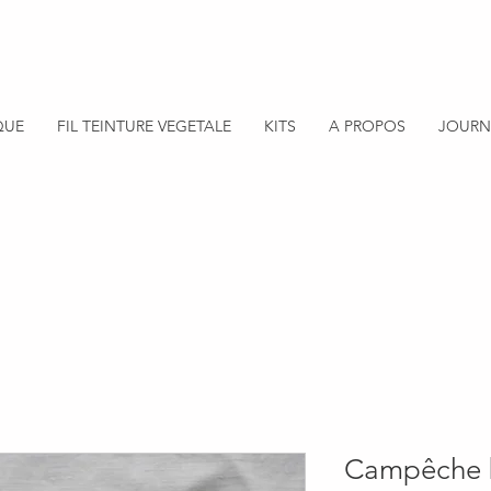
QUE
FIL TEINTURE VEGETALE
KITS
A PROPOS
JOURN
Campêche 