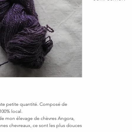
de laver vos laines à
Composition : 50% m
neutre type gel lava
100gr - 270m
- Remplir une bassine
2 brins
- Ajouter quelques g
aiguilles : 3 - 3.5 mm
- Immerger délicatem
- Renouveler l'eau po
- Presser légèrement 
une serviette éponge
- Faites sécher à plat
des rayons du soleil.
La laine a peu besoin
préférez suspendre v
et secouez les légèr
toute petite quantité. Composé de
 100% local.
 de mon élevage de chèvres Angora,
nes chevreaux, ce sont les plus douces